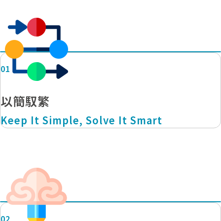
01
以簡馭繁​
Keep It Simple, Solve It Smart
02